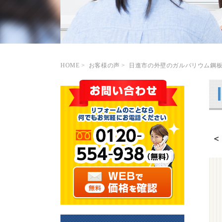
HOME
>
お客様の声
>
日進市の外壁のガルバリウム鋼