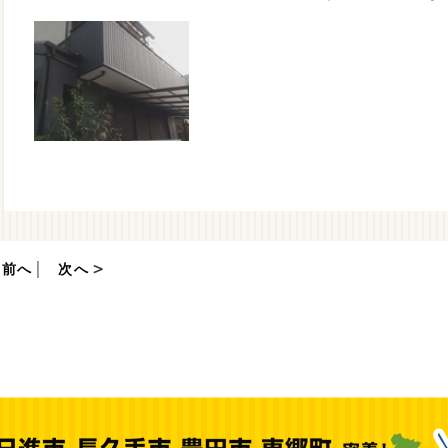
前へ
│
次へ